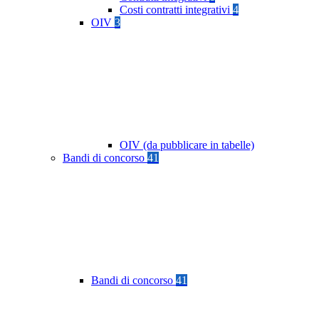
Costi contratti integrativi
4
OIV
3
OIV (da pubblicare in tabelle)
Bandi di concorso
41
Bandi di concorso
41