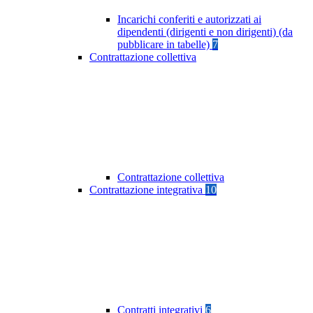
Incarichi conferiti e autorizzati ai
dipendenti (dirigenti e non dirigenti) (da
pubblicare in tabelle)
7
Contrattazione collettiva
Contrattazione collettiva
Contrattazione integrativa
10
Contratti integrativi
6