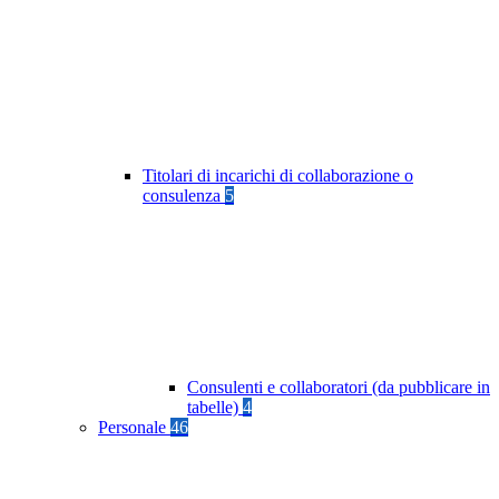
Titolari di incarichi di collaborazione o
consulenza
5
Consulenti e collaboratori (da pubblicare in
tabelle)
4
Personale
46