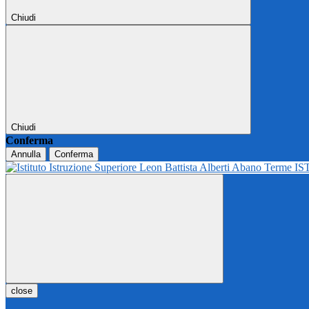
Chiudi
Chiudi
Conferma
Annulla
Conferma
IS
close