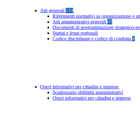
Atti generali
133
Riferimenti normativi su organizzazione e at
Atti amministrativi generali
65
Documenti di programmazione strategico-ge
Statuti e leggi regionali
Codice disciplinare e codice di condotta
1
Oneri informativi per cittadini e imprese
Scadenzario obblighi amministrativi
Oneri informativi per cittadini e imprese