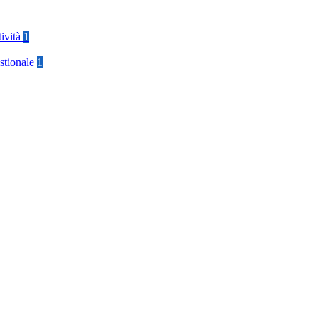
tività
1
stionale
1