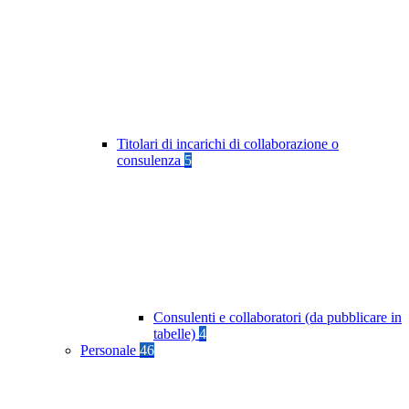
Titolari di incarichi di collaborazione o
consulenza
5
Consulenti e collaboratori (da pubblicare in
tabelle)
4
Personale
46