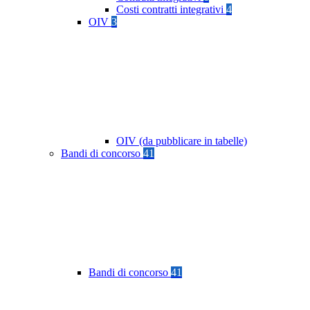
Costi contratti integrativi
4
OIV
3
OIV (da pubblicare in tabelle)
Bandi di concorso
41
Bandi di concorso
41