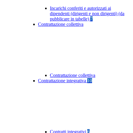
Incarichi conferiti e autorizzati ai
dipendenti (dirigenti e non dirigenti) (da
pubblicare in tabelle)
7
Contrattazione collettiva
Contrattazione collettiva
Contrattazione integrativa
10
Contratti integrativi
6