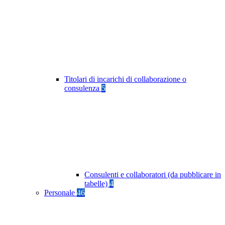
Titolari di incarichi di collaborazione o
consulenza
5
Consulenti e collaboratori (da pubblicare in
tabelle)
4
Personale
46