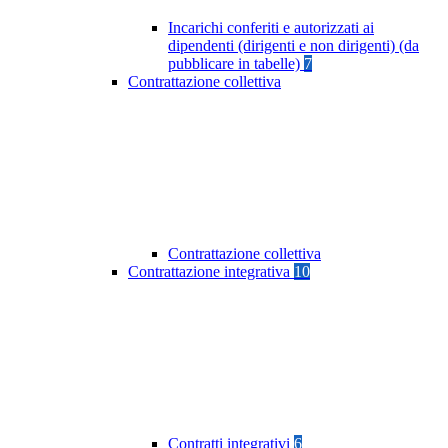
Incarichi conferiti e autorizzati ai
dipendenti (dirigenti e non dirigenti) (da
pubblicare in tabelle)
7
Contrattazione collettiva
Contrattazione collettiva
Contrattazione integrativa
10
Contratti integrativi
6