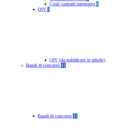
Costi contratti integrativi
4
OIV
3
OIV (da pubblicare in tabelle)
Bandi di concorso
41
Bandi di concorso
41