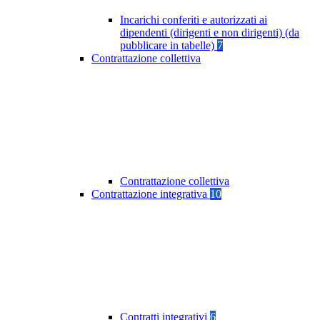
Incarichi conferiti e autorizzati ai
dipendenti (dirigenti e non dirigenti) (da
pubblicare in tabelle)
7
Contrattazione collettiva
Contrattazione collettiva
Contrattazione integrativa
10
Contratti integrativi
6