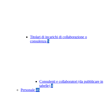
Titolari di incarichi di collaborazione o
consulenza
5
Consulenti e collaboratori (da pubblicare in
tabelle)
4
Personale
46