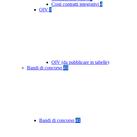
Costi contratti integrativi
4
OIV
3
OIV (da pubblicare in tabelle)
Bandi di concorso
41
Bandi di concorso
41