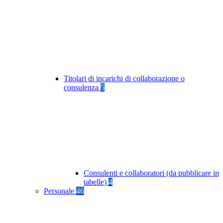
Titolari di incarichi di collaborazione o
consulenza
5
Consulenti e collaboratori (da pubblicare in
tabelle)
4
Personale
46