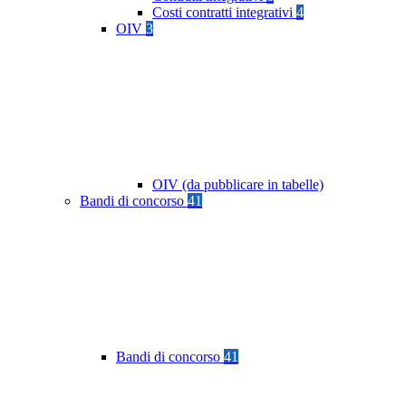
Costi contratti integrativi
4
OIV
3
OIV (da pubblicare in tabelle)
Bandi di concorso
41
Bandi di concorso
41