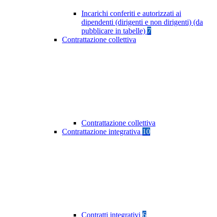
Incarichi conferiti e autorizzati ai
dipendenti (dirigenti e non dirigenti) (da
pubblicare in tabelle)
7
Contrattazione collettiva
Contrattazione collettiva
Contrattazione integrativa
10
Contratti integrativi
6