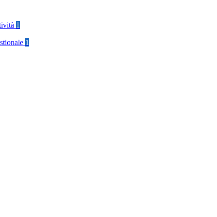
tività
1
stionale
1