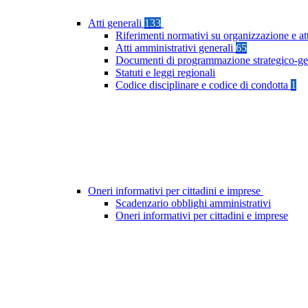
Atti generali
133
Riferimenti normativi su organizzazione e at
Atti amministrativi generali
65
Documenti di programmazione strategico-ge
Statuti e leggi regionali
Codice disciplinare e codice di condotta
1
Oneri informativi per cittadini e imprese
Scadenzario obblighi amministrativi
Oneri informativi per cittadini e imprese