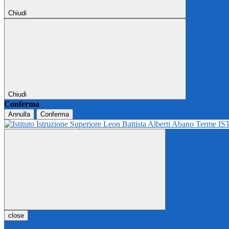
Chiudi
Chiudi
Conferma
Annulla
Conferma
IS
close