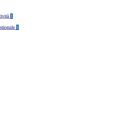
tività
1
stionale
1