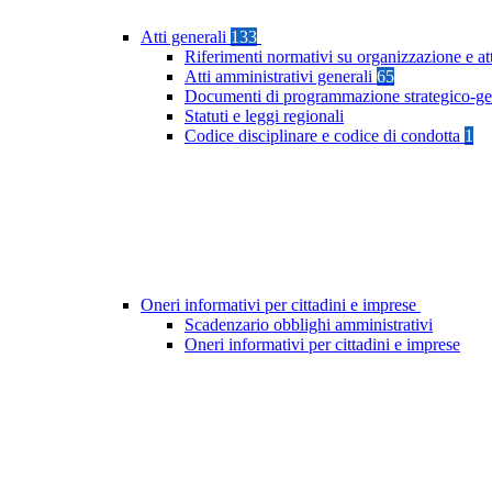
Atti generali
133
Riferimenti normativi su organizzazione e at
Atti amministrativi generali
65
Documenti di programmazione strategico-ge
Statuti e leggi regionali
Codice disciplinare e codice di condotta
1
Oneri informativi per cittadini e imprese
Scadenzario obblighi amministrativi
Oneri informativi per cittadini e imprese