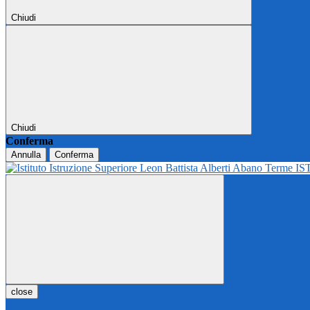
Chiudi
Chiudi
Conferma
Annulla
Conferma
IS
close