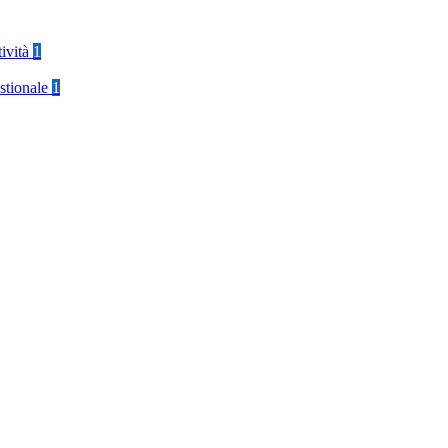
tività
1
stionale
1