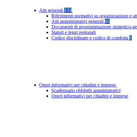
Atti generali
133
Riferimenti normativi su organizzazione e at
Atti amministrativi generali
65
Documenti di programmazione strategico-ge
Statuti e leggi regionali
Codice disciplinare e codice di condotta
1
Oneri informativi per cittadini e imprese
Scadenzario obblighi amministrativi
Oneri informativi per cittadini e imprese