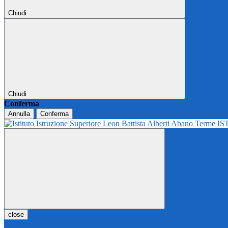
Chiudi
Chiudi
Conferma
Annulla
Conferma
IS
close