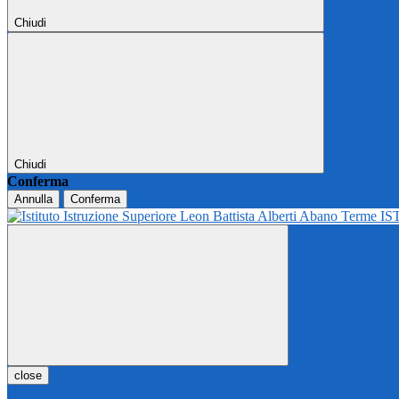
Chiudi
Chiudi
Conferma
Annulla
Conferma
IS
close