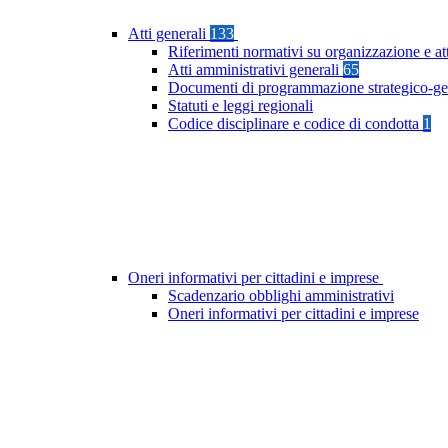
Atti generali
133
Riferimenti normativi su organizzazione e at
Atti amministrativi generali
65
Documenti di programmazione strategico-ge
Statuti e leggi regionali
Codice disciplinare e codice di condotta
1
Oneri informativi per cittadini e imprese
Scadenzario obblighi amministrativi
Oneri informativi per cittadini e imprese