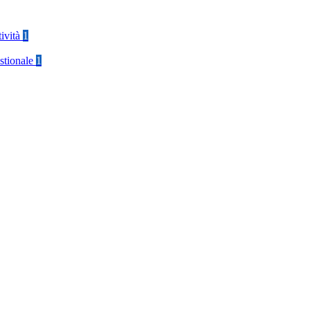
tività
1
stionale
1