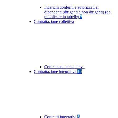
Incarichi conferiti e autorizzati ai
dipendenti (dirigenti e non dirigenti) (da
pubblicare in tabelle)
7
Contrattazione collettiva
Contrattazione collettiva
Contrattazione integrativa
10
Contratti integrativi
6