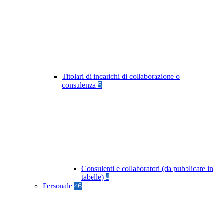
Titolari di incarichi di collaborazione o
consulenza
5
Consulenti e collaboratori (da pubblicare in
tabelle)
4
Personale
46