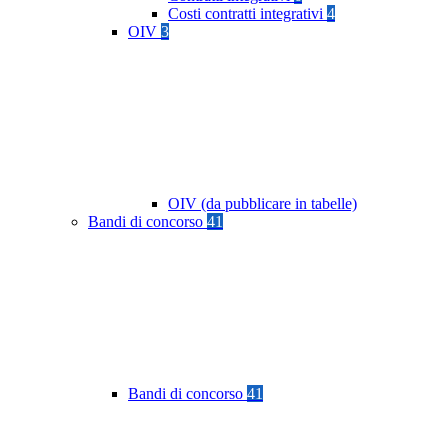
Costi contratti integrativi
4
OIV
3
OIV (da pubblicare in tabelle)
Bandi di concorso
41
Bandi di concorso
41