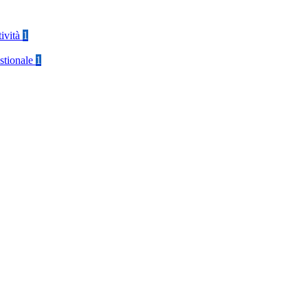
tività
1
stionale
1