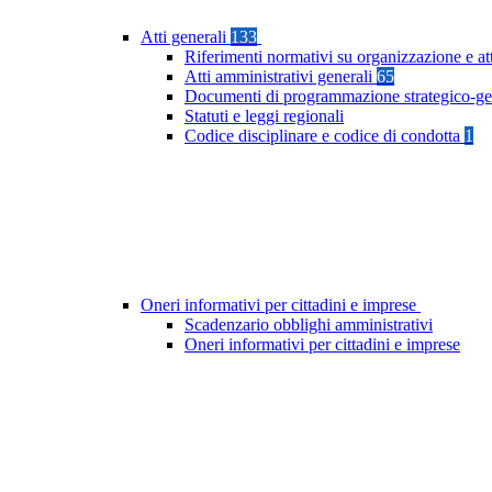
Atti generali
133
Riferimenti normativi su organizzazione e at
Atti amministrativi generali
65
Documenti di programmazione strategico-ge
Statuti e leggi regionali
Codice disciplinare e codice di condotta
1
Oneri informativi per cittadini e imprese
Scadenzario obblighi amministrativi
Oneri informativi per cittadini e imprese