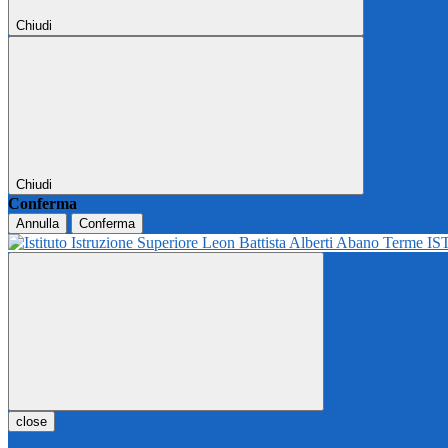
Chiudi
Chiudi
Conferma
Annulla
Conferma
IS
close