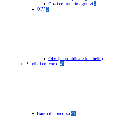
Costi contratti integrativi
4
OIV
3
OIV (da pubblicare in tabelle)
Bandi di concorso
41
Bandi di concorso
41