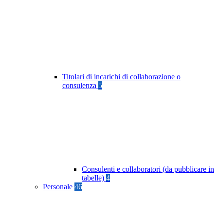
Titolari di incarichi di collaborazione o
consulenza
5
Consulenti e collaboratori (da pubblicare in
tabelle)
4
Personale
46