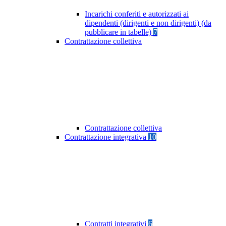
Incarichi conferiti e autorizzati ai
dipendenti (dirigenti e non dirigenti) (da
pubblicare in tabelle)
7
Contrattazione collettiva
Contrattazione collettiva
Contrattazione integrativa
10
Contratti integrativi
6