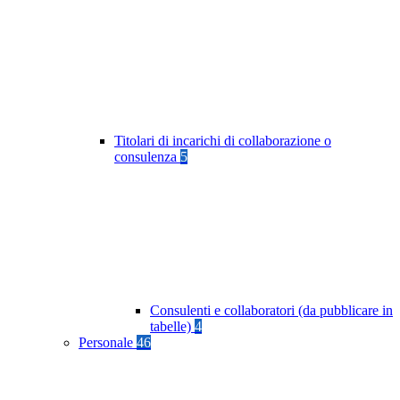
Titolari di incarichi di collaborazione o
consulenza
5
Consulenti e collaboratori (da pubblicare in
tabelle)
4
Personale
46