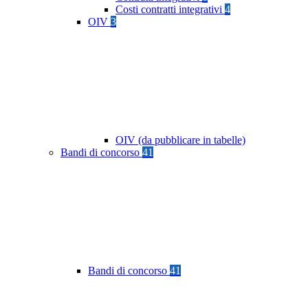
Costi contratti integrativi
4
OIV
3
OIV (da pubblicare in tabelle)
Bandi di concorso
41
Bandi di concorso
41