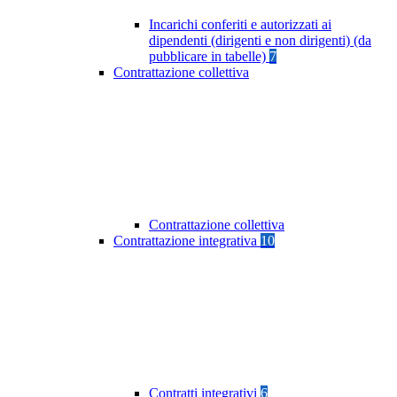
Incarichi conferiti e autorizzati ai
dipendenti (dirigenti e non dirigenti) (da
pubblicare in tabelle)
7
Contrattazione collettiva
Contrattazione collettiva
Contrattazione integrativa
10
Contratti integrativi
6