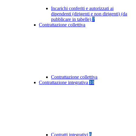
Incarichi conferiti e autorizzati ai
dipendenti (dirigenti e non dirigenti) (da
pubblicare in tabelle)
7
Contrattazione collettiva
Contrattazione collettiva
Contrattazione integrativa
10
Contratti integrativi
6