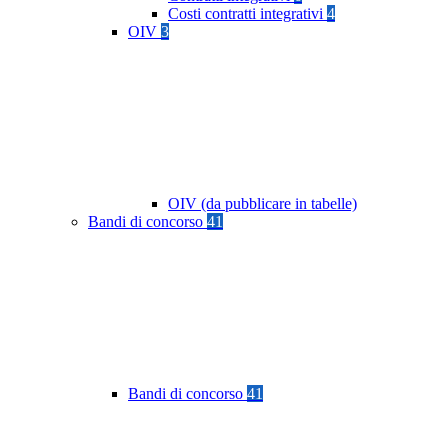
Costi contratti integrativi
4
OIV
3
OIV (da pubblicare in tabelle)
Bandi di concorso
41
Bandi di concorso
41