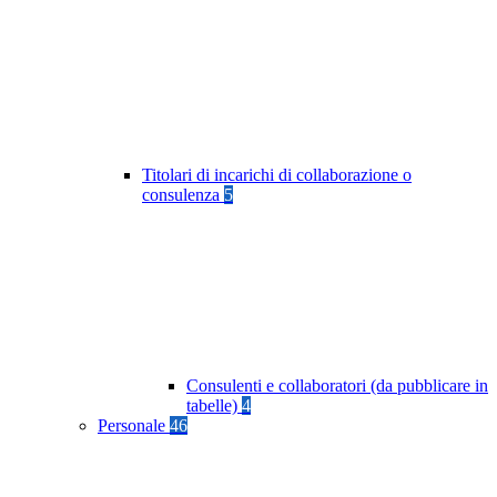
Titolari di incarichi di collaborazione o
consulenza
5
Consulenti e collaboratori (da pubblicare in
tabelle)
4
Personale
46