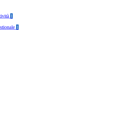
tività
1
stionale
1