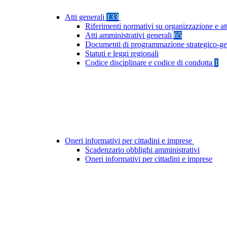
Atti generali
133
Riferimenti normativi su organizzazione e at
Atti amministrativi generali
65
Documenti di programmazione strategico-ge
Statuti e leggi regionali
Codice disciplinare e codice di condotta
1
Oneri informativi per cittadini e imprese
Scadenzario obblighi amministrativi
Oneri informativi per cittadini e imprese