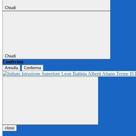
Chiudi
Chiudi
Conferma
Annulla
Conferma
IS
close