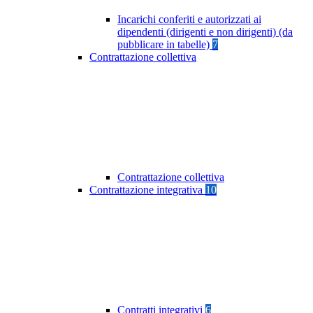
Incarichi conferiti e autorizzati ai
dipendenti (dirigenti e non dirigenti) (da
pubblicare in tabelle)
7
Contrattazione collettiva
Contrattazione collettiva
Contrattazione integrativa
10
Contratti integrativi
6