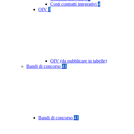
Costi contratti integrativi
4
OIV
3
OIV (da pubblicare in tabelle)
Bandi di concorso
41
Bandi di concorso
41