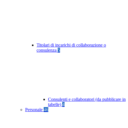
Titolari di incarichi di collaborazione o
consulenza
5
Consulenti e collaboratori (da pubblicare in
tabelle)
4
Personale
46