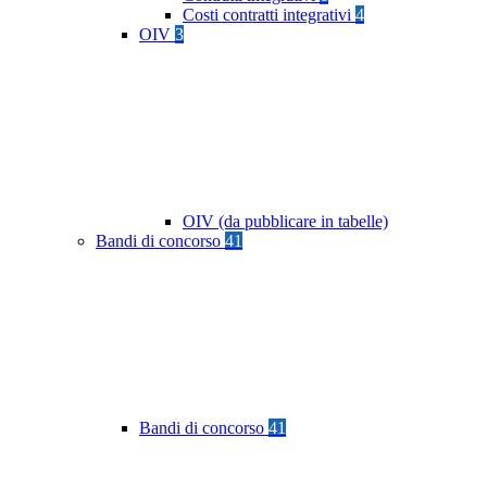
Costi contratti integrativi
4
OIV
3
OIV (da pubblicare in tabelle)
Bandi di concorso
41
Bandi di concorso
41