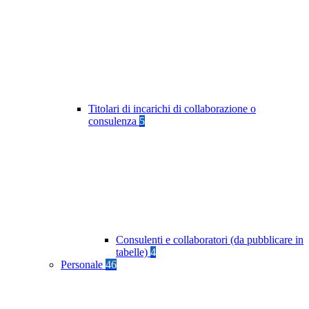
Titolari di incarichi di collaborazione o
consulenza
5
Consulenti e collaboratori (da pubblicare in
tabelle)
4
Personale
46