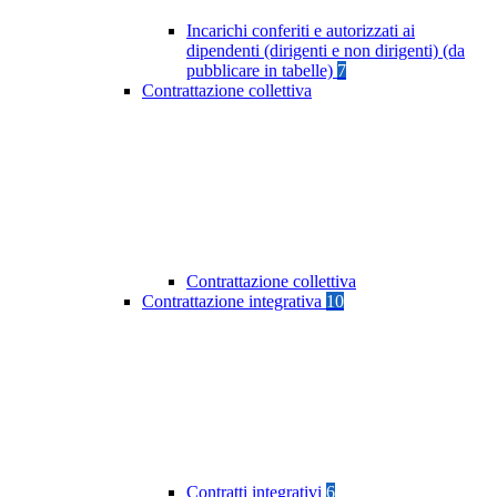
Incarichi conferiti e autorizzati ai
dipendenti (dirigenti e non dirigenti) (da
pubblicare in tabelle)
7
Contrattazione collettiva
Contrattazione collettiva
Contrattazione integrativa
10
Contratti integrativi
6